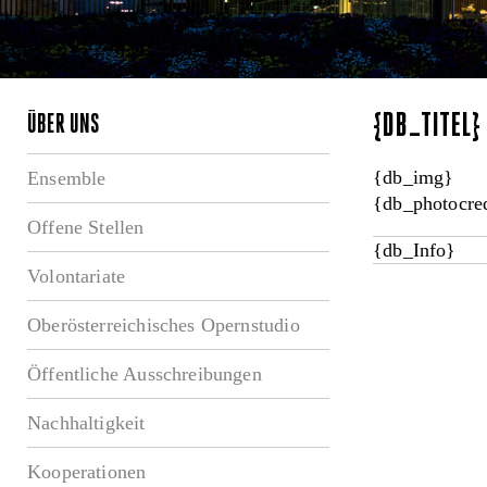
{DB_TITEL
ÜBER UNS
{db_img}
Ensemble
{db_photocred
Offene Stellen
{db_Info}
Volontariate
Oberösterreichisches Opernstudio
Öffentliche Ausschreibungen
Nachhaltigkeit
Kooperationen