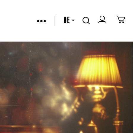
•••
DE