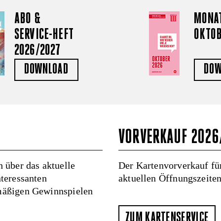
ABO &
MONAT
SERVICE-HEFT
OKTO
2026/2027
DOWNLOAD
DOW
VORVERKAUF 2026
 über das aktuelle
Der Kartenvorverkauf für
teressanten
aktuellen Öffnungszeiten
mäßigen Gewinnspielen
ZUM KARTENSERVICE