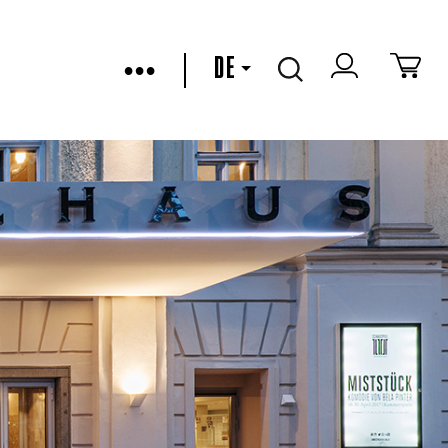
•••
DE