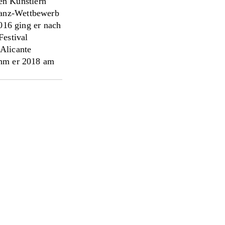
en Künstlern
vtanz-Wettbewerb
016 ging er nach
Festival
Alicante
nahm er 2018 am