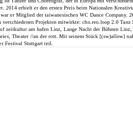
 ist Tänzer und Choreograf, der in Europa mit verschieden
. 2014 erhielt er den ersten Preis beim Nationalen Kreati
 war er Mitglied der taiwanesischen WC Dance Company. 2
 verschiedenen Projekten mitwirkte: cho.reo.loop 2.0 Tanz 
of zeitkultur am hafen Linz,
Lange Nacht der Bühnen Linz, 
tories, Theater //an der rott. Mit seinem Stück [(sw)allow] 
 Festival Stuttgart teil.