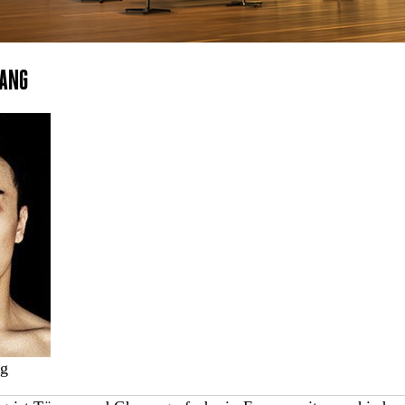
UANG
g