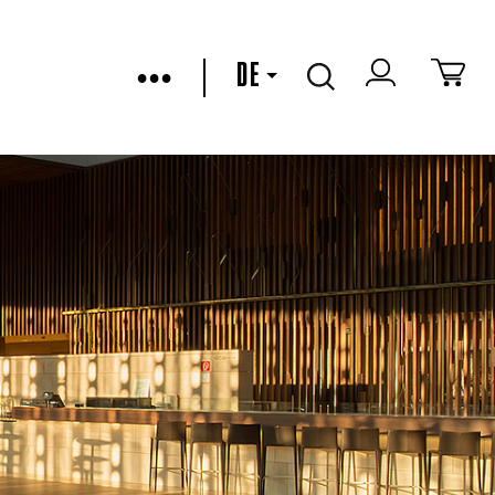
•••
DE