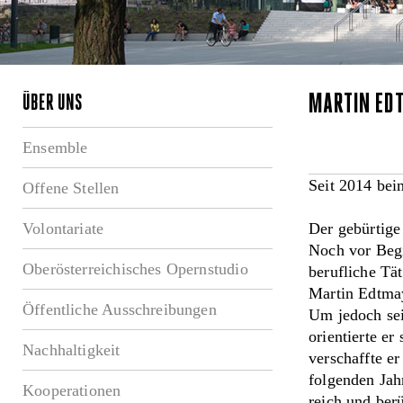
MARTIN ED
ÜBER UNS
Ensemble
Seit 2014 bei
Offene Stellen
Volontariate
Der gebürtige
Noch vor Begi
Oberösterreichisches Opernstudio
berufliche Tä
Martin Edtmay
Öffentliche Ausschreibungen
Um jedoch sei
orientierte er
Nachhaltigkeit
verschaffte er
folgenden Jah
Kooperationen
reich und berü