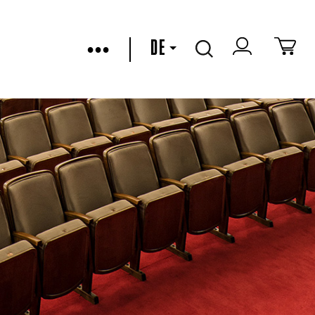
•••
DE