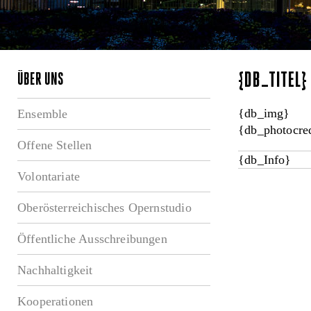
{DB_TITEL
ÜBER UNS
{db_img}
Ensemble
{db_photocred
Offene Stellen
{db_Info}
Volontariate
Oberösterreichisches Opernstudio
Öffentliche Ausschreibungen
Nachhaltigkeit
Kooperationen