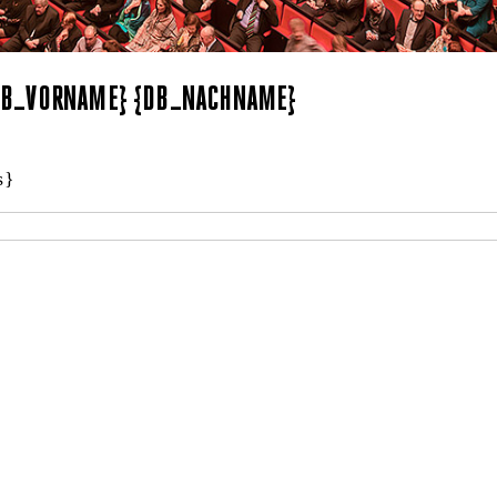
{DB_VORNAME} {DB_NACHNAME}
s}