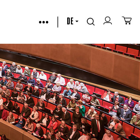
•••
DE