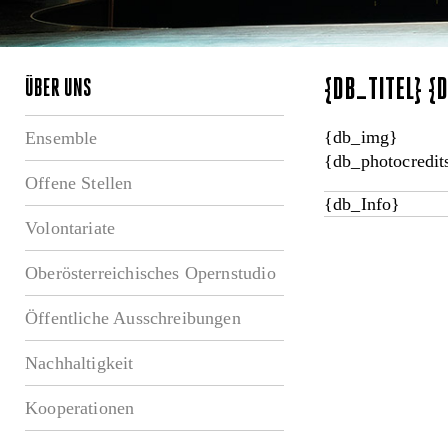
{DB_TITEL} 
ÜBER UNS
{db_img}
Ensemble
{db_photocredit
Offene Stellen
{db_Info}
Volontariate
Oberösterreichisches Opernstudio
Öffentliche Ausschreibungen
Nachhaltigkeit
Kooperationen