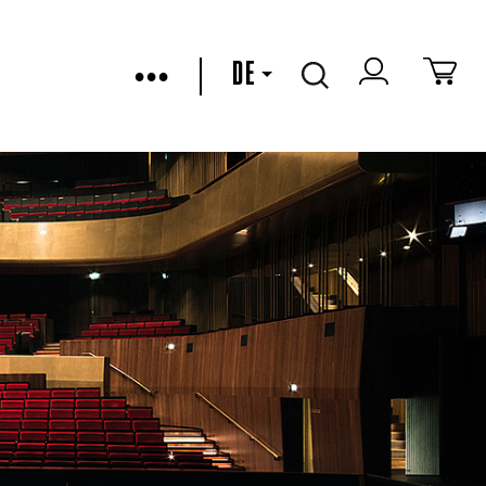
•••
DE