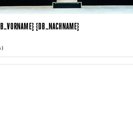
{DB_VORNAME} {DB_NACHNAME}
s}