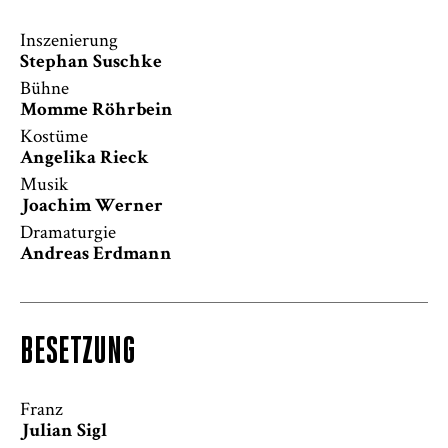
Inszenierung
Stephan Suschke
Bühne
Anschluss an die letzte Vorstellung am
12.
Juni
Momme Röhrbein
Podiumsgespräch
Kostüme
Angelika Rieck
Musik
Joachim Werner
Dramaturgie
Andreas Erdmann
BESETZUNG
Franz
Julian Sigl