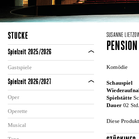
STÜCKE
SUSANNE LIETZOW
PENSION
Spielzeit 2025/2026
Komödie
Gastspiele
Spielzeit 2026/2027
Schauspiel
Wiederaufna
Oper
Spielstätte
Sc
Dauer
02 Std
Operette
Diese Produkt
Musical
Tanz