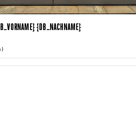
{DB_VORNAME} {DB_NACHNAME}
s}