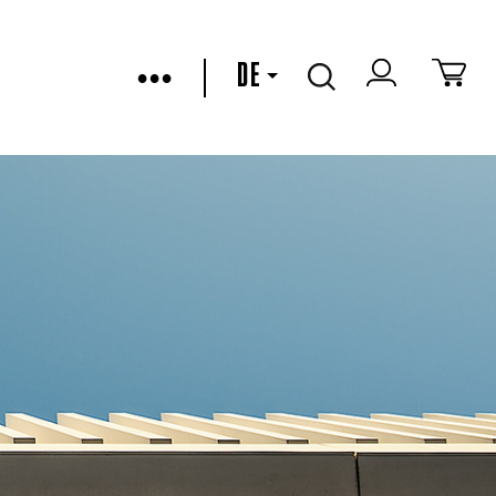
•••
DE