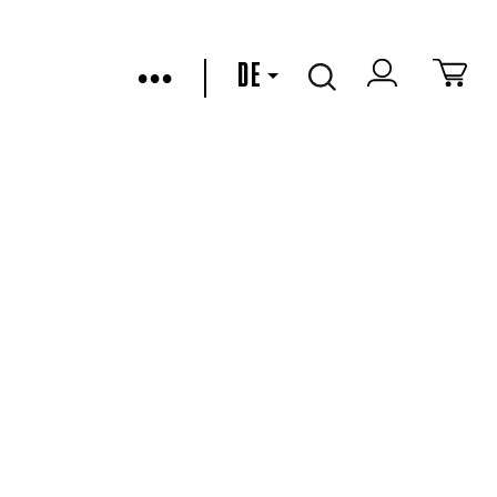
•••
DE