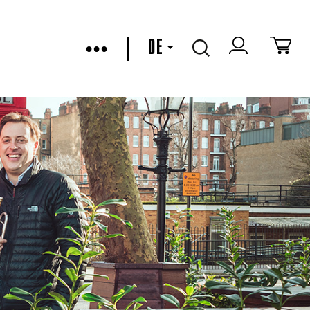
•••
DE