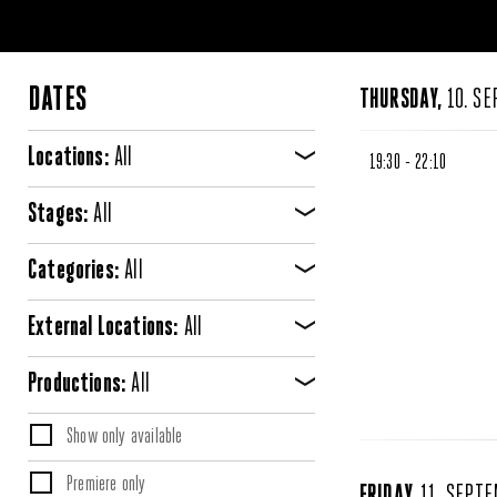
DATES
THURSDAY,
10. S
Locations:
All
19:30 - 22:10
Stages:
All
Categories:
All
External Locations:
All
Productions:
All
Show only available
Premiere only
FRIDAY,
11. SEPT