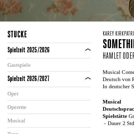
STÜCKE
KAREY KIRKPATRI
SOMETHI
Spielzeit 2025/2026
HAMLET ODER
Gastspiele
Musical Com
Spielzeit 2026/2027
Deutsch von 
In deutscher 
Oper
Musical
Operette
Deutschsprac
Spielstätte
Gr
Musical
- Dauer 2 Std
Tanz