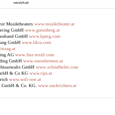
zer Musiktheaters
www.musiktheater.at
bering GmbH
www.gutenberg.at
reuhand GmbH
www.kpmg.com
hrung GmbH
www.likra.com
inzag.at
lding AG
www.linz-textil.com
lding GmbH
www.eurothermen.at
htsanwalts GmbH
www.schindhelm.com
 GmbH & Co KG
www.tips.at
reich
www.wifi-ooe.at
n GmbH & Co. KG.
www.nachrichten.at