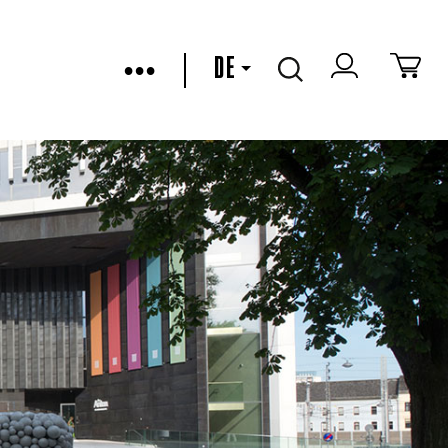
•••
DE