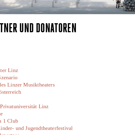
RTNER UND DONATOREN
ter Linz
Szenario
des Linzer Musiktheaters
österreich
rivatuniversität Linz
te
h 1 Club
inder- und Jugendtheaterfestival