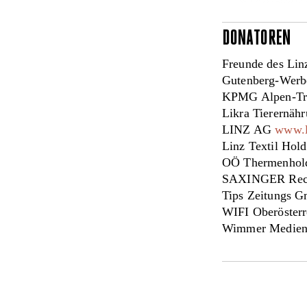
DONATOREN
Freunde des Lin
Gutenberg-Wer
KPMG Alpen-T
Likra Tierernä
LINZ AG
www.l
Linz Textil Ho
OÖ Thermenho
SAXINGER Rec
Tips Zeitungs
WIFI Oberöster
Wimmer Medie