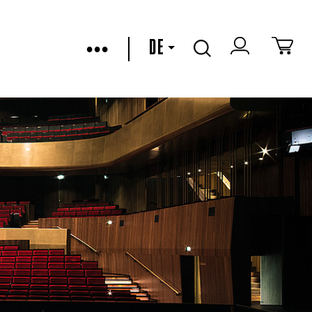
•••
DE