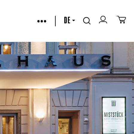
•••
DE