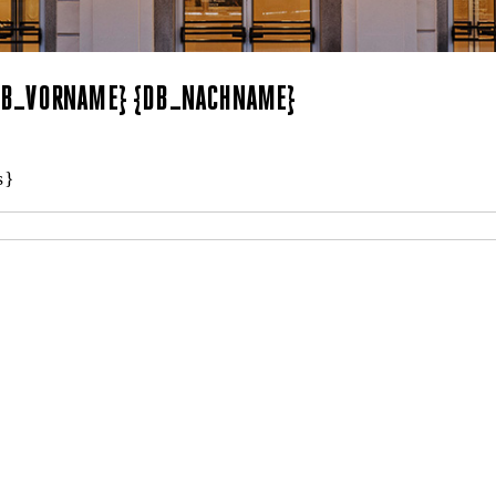
{DB_VORNAME} {DB_NACHNAME}
s}