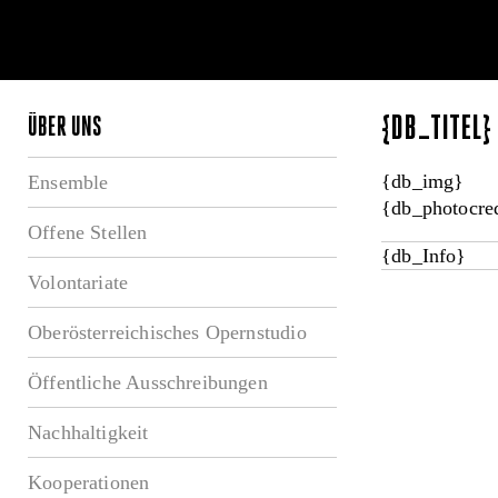
{DB_TITEL
ÜBER UNS
{db_img}
Ensemble
{db_photocred
Offene Stellen
{db_Info}
Volontariate
Oberösterreichisches Opernstudio
Öffentliche Ausschreibungen
Nachhaltigkeit
Kooperationen