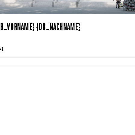
{DB_VORNAME} {DB_NACHNAME}
s}