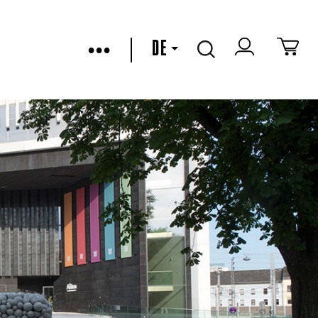
•••
DE