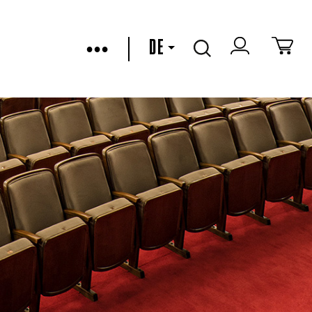
•••
DE