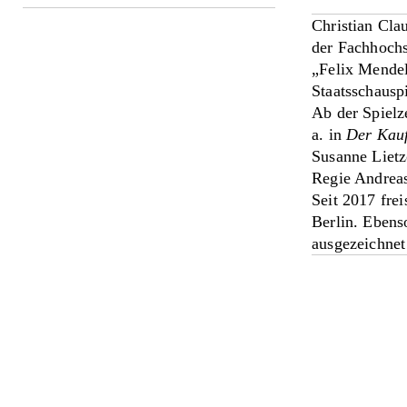
Christian Cla
der Fachhochs
„Felix Mendel
Staatsschausp
Ab der Spielz
a. in
Der Kau
Susanne Liet
Regie Andrea
Seit 2017 fre
Berlin. Ebens
ausgezeichnet