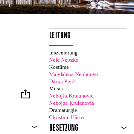
LEITUNG
Inszenierung
Nele Neitzke
Kostüme
Magdalena Neuburger
Darija Peji?
Musik
Nebojša Krulanović
Nebojþa Krulanoviå
Dramaturgie
Christine Härter
BESETZUNG