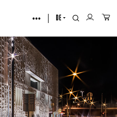
•••
DE