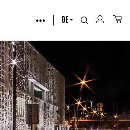
•••
DE