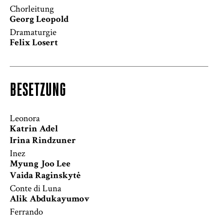
Chorleitung
Georg Leopold
Dramaturgie
Felix Losert
BESETZUNG
Leonora
Katrin Adel
Irina Rindzuner
Inez
Myung Joo Lee
Vaida Raginskytė
Conte di Luna
Alik Abdukayumov
Ferrando