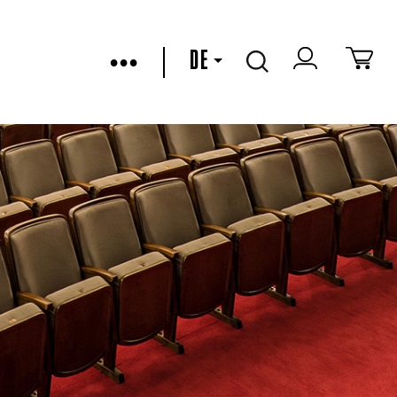
•••
DE