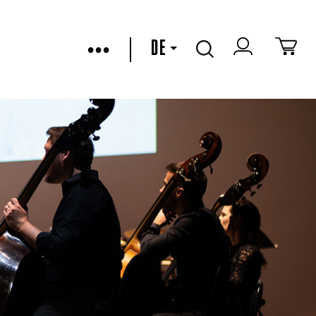
•••
DE