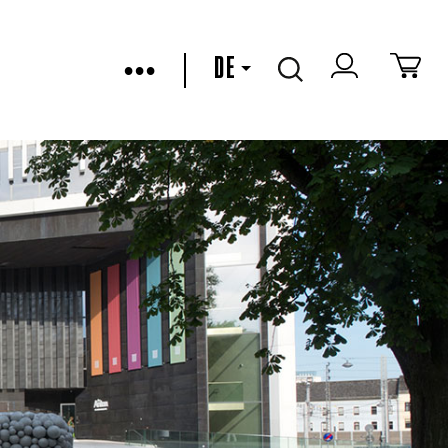
•••
DE