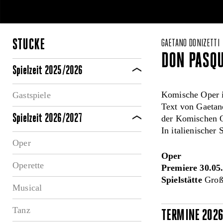
STÜCKE
GAETANO DONIZETTI
DON PASQ
Spielzeit 2025/2026
Komische Oper i
Gastspiele
Text von Gaetan
Spielzeit 2026/2027
der Komischen 
In italienischer
Oper
Oper
Operette
Premiere 30.05
Spielstätte
Große
Musical
Tanz
TERMINE 202