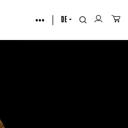
•••
DE