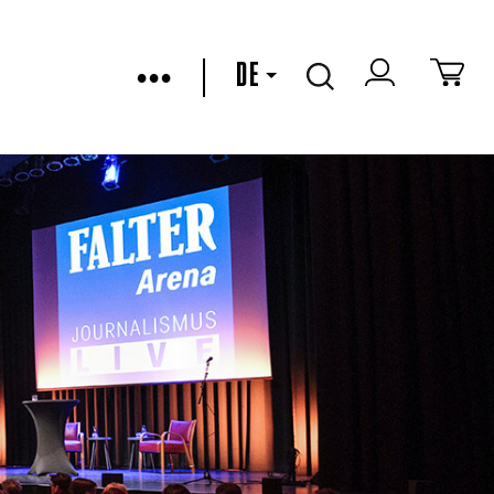
•••
DE