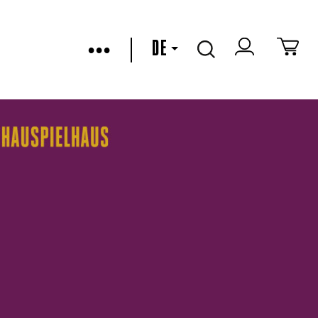
•••
DE