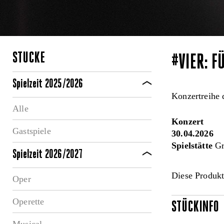
STÜCKE
#VIER: F
Spielzeit 2025/2026
Konzertreihe 
Alle
Konzert
Gastspiele
30.04.2026
Spielstätte
Gr
Spielzeit 2026/2027
Diese Produkt
Oper
Operette
STÜCKINFO
Musical