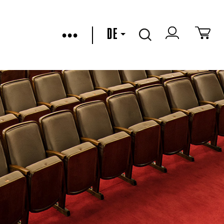
•••
DE